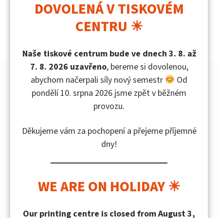
DOVOLENÁ V TISKOVÉM
CENTRU ☀
Naše tiskové centrum bude ve dnech 3. 8. až
7. 8. 2026 uzavřeno
, bereme si dovolenou,
University Press
abychom načerpali síly nový semestr
Od
pondělí 10. srpna 2026 jsme zpět v běžném
provozu.
Contact point
Děkujeme vám za pochopení a přejeme příjemné
Questions about our services
dny!
Monday to Friday:
9:00 am – 12:00 pm, 1:00
pm – 4:00 pm
WE ARE ON HOLIDAY ☀
Email:
holoubkova@utb.cz
Our printing centre is closed from August 3,