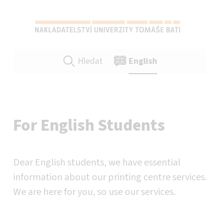
NAKLADATELSTVÍ UTB VE ZLÍNĚ
SPRÁVNÁ VOLBA PRO VAŠE PUBLIKACE A TISKOVINY VŠEHO DRUHU!
Hledat
English
For English Students
Dear English students, we have essential
information about our printing centre services.
We are here for you, so use our services.