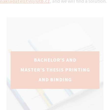
nakladatelstvi@utb.cz
, and we will find a solution.
BACHELOR’S AND
MASTER’S THESIS PRINTING
AND BINDING