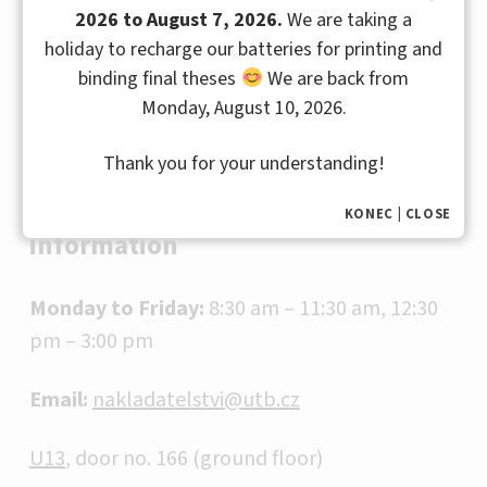
Phone:
+420 57 603 8132
2026 to August 7, 2026.
We are taking a
holiday to recharge our batteries for printing and
th
U13
, TBU Library, 4
floor
binding final theses
We are back from
Monday, August 10, 2026.
Printing centre
Thank you for your understanding!
Printing & binding, contact
KONEC | CLOSE
information
Monday to Friday:
8:30 am – 11:30 am, 12:30
pm – 3:00 pm
Email:
nakladatelstvi@utb.cz
U13
, door no. 166 (ground floor)