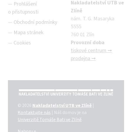
Nakladatelství UTB ve
Prohlášení
Zlíně
o přístupnosti
nám. T. G. Masaryka
Obchodní podmínky
5555
Mapa stránek
760 01 Zlín
Provozní doba
Cookies
tiskové centrum ➞
prodejna ➞
NAKLADATELSTVÍ UTB VE ZLÍNĚ
© 2026
Nakladatelství UTB ve Zlíně
|
Kontaktujte nás
|
Náš domov je na
Univerzitě Tomáše Bati ve Zlíně
.
Nahoru ↑