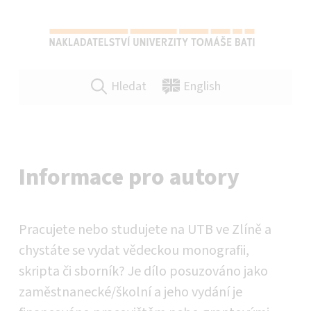
NAKLADATELSTVÍ UTB VE ZLÍNĚ
SPRÁVNÁ VOLBA PRO VAŠE PUBLIKACE A TISKOVINY VŠEHO DRUHU!
Hledat
English
Informace pro autory
Pracujete nebo studujete na UTB ve Zlíně a
chystáte se vydat vědeckou monografii,
skripta či sborník? Je dílo posuzováno jako
zaměstnanecké/školní a jeho vydání je