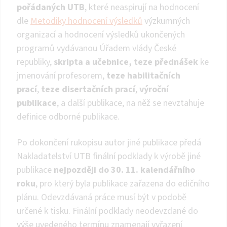
pořádaných UTB
, které neaspirují na hodnocení
dle
Metodiky hodnocení výsledků
výzkumných
organizací a hodnocení výsledků ukončených
programů vydávanou Úřadem vlády České
republiky,
skripta a učebnice, teze přednášek
ke
jmenování profesorem,
teze habilitačních
prací
,
teze disertačních prací
,
výroční
publikace
, a další publikace, na něž se nevztahuje
definice odborné publikace.
Po dokončení rukopisu autor jiné publikace předá
Nakladatelství UTB finální podklady k výrobě jiné
publikace
nejpozději do 30. 11. kalendářního
roku
, pro který byla publikace zařazena do edičního
plánu. Odevzdávaná práce musí být v podobě
určené k tisku. Finální podklady neodevzdané do
výše uvedeného termínu znamenají vyřazení