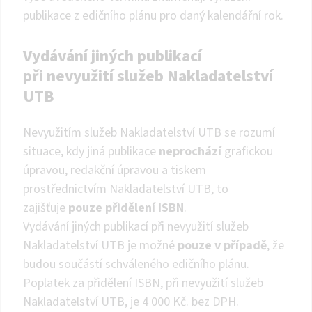
publikace z edičního plánu pro daný kalendářní rok.
Vydávání jiných publikací
při nevyužití služeb Nakladatelství
UTB
Nevyužitím služeb Nakladatelství UTB se rozumí
situace, kdy jiná publikace
neprochází
grafickou
úpravou, redakční úpravou a tiskem
prostřednictvím Nakladatelství UTB, to
zajišťuje
pouze přidělení ISBN
.
Vydávání jiných publikací při nevyužití služeb
Nakladatelství UTB je možné
pouze v případě
, že
budou součástí schváleného edičního plánu.
Poplatek za přidělení ISBN, při nevyužití služeb
Nakladatelství UTB, je 4 000 Kč. bez DPH.