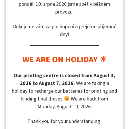
pondělí 10. srpna 2026 jsme zpět v běžném
recenzenty a vědeckého redaktora pro odbornou
provozu.
publikaci.
Děkujeme vám za pochopení a přejeme příjemné
Pokud VRE schválí na základě dodaných recenzí
dny!
vydání odborné publikace,
požádá ediční
referent
organizační jednotky nejpozději jeden
měsíc před termínem odevzdání finálního rukopisu
WE ARE ON HOLIDAY ☀
Nakladatelství UTB
o přidělení ISBN
.
Autor odborné publikace předá Nakladatelství
Our printing centre is closed from August 3,
UTB
finální podklady k výrobě odborné
2026 to August 7, 2026.
We are taking a
publikace nejpozději však do 30. 9.
kalendářního
holiday to recharge our batteries for printing and
roku, pro který byla publikace zařazena do edičního
binding final theses
We are back from
plánu. Odevzdávaná práce musí být v podobě
Monday, August 10, 2026.
finálního rukopisu určeném ke grafickému
zpracování. Finální podklady neodevzdané do výše
Thank you for your understanding!
uvedeného termínu znamenají vyřazení publikace