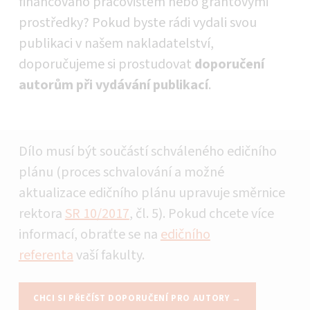
financováno pracovištěm nebo grantovými
prostředky? Pokud byste rádi vydali svou
publikaci v našem nakladatelství,
doporučujeme si prostudovat
doporučení
autorům při vydávání publikací
.
Dílo musí být součástí schváleného edičního
plánu (proces schvalování a možné
aktualizace edičního plánu upravuje směrnice
rektora
SR 10/2017
, čl. 5). Pokud chcete více
informací, obraťte se na
edičního
referenta
vaší fakulty.
CHCI SI PŘEČÍST DOPORUČENÍ PRO AUTORY →