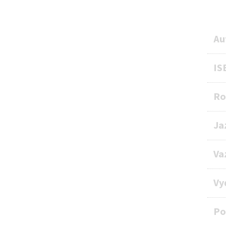
Au
IS
Ro
Ja
Va
Vy
Po