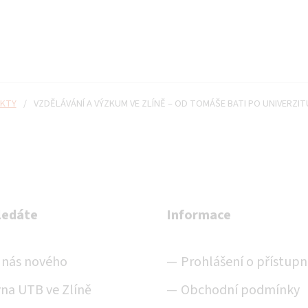
KTY
/
VZDĚLÁVÁNÍ A VÝZKUM VE ZLÍNĚ – OD TOMÁŠE BATI PO UNIVERZIT
ledáte
Informace
u nás nového
Prohlášení o přístupn
na UTB ve Zlíně
Obchodní podmínky