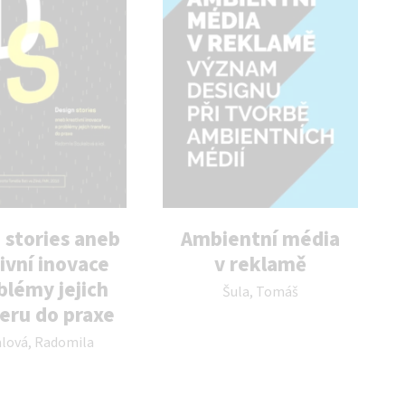
 stories aneb
Ambientní média
ivní inovace
v reklamě
Autor publikace:
blémy jejich
Šula, Tomáš
feru do praxe
likace:
lová, Radomila