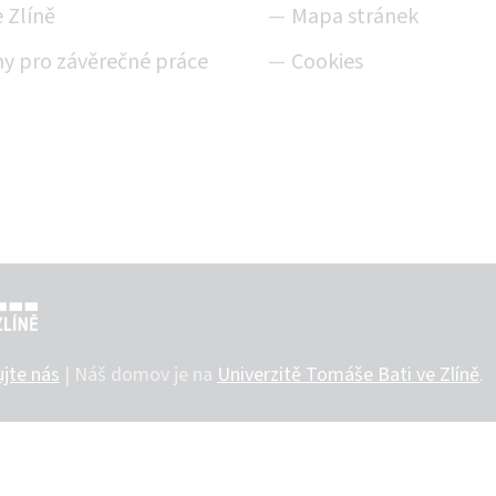
 Zlíně
Mapa stránek
y pro závěrečné práce
Cookies
Ě
jte nás
|
Náš domov je na
Univerzitě Tomáše Bati ve Zlíně
.