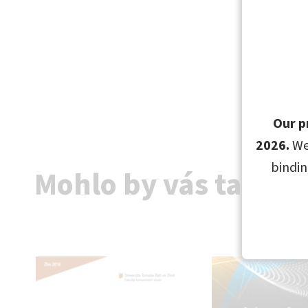
Our p
2026.
We
bindin
Mohlo by vás také z