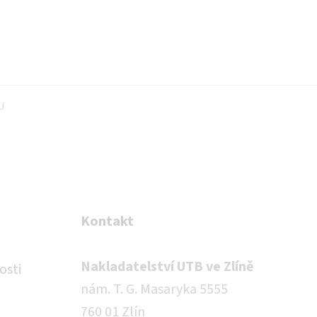
U
Kontakt
Nakladatelství UTB ve Zlíně
osti
nám. T. G. Masaryka 5555
760 01 Zlín