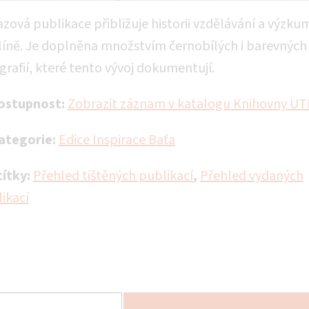
zová publikace přibližuje historii vzdělávání a výzku
líně. Je doplněna množstvím černobílých i barevných
grafií, které tento vývoj dokumentují.
ostupnost:
Zobrazit záznam v katalogu Knihovny UT
ategorie:
Edice Inspirace Baťa
títky:
Přehled tištěných publikací
,
Přehled vydaných
ikací