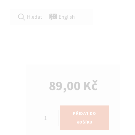
Hledat
English
89,00
Kč
Vzdělávání a výzkum ve Zlíně – od Tomáše Bati po univerzitu množství
PŘIDAT DO
KOŠÍKU