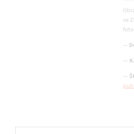
Obra
ve Z
foto
—
D
K
Š
publ