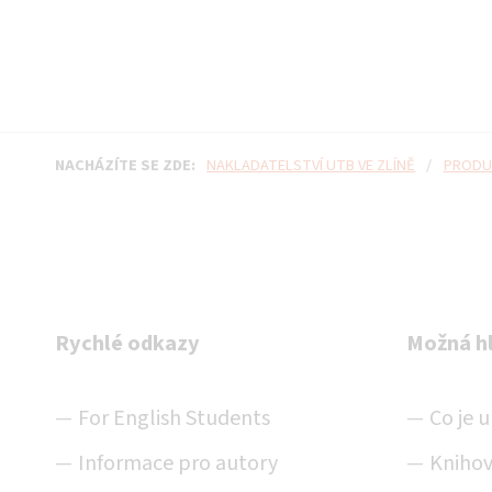
NACHÁZÍTE SE ZDE:
NAKLADATELSTVÍ UTB VE ZLÍNĚ
/
PRODU
Rychlé odkazy
Možná h
For English Students
Co je 
Informace pro autory
Knihov