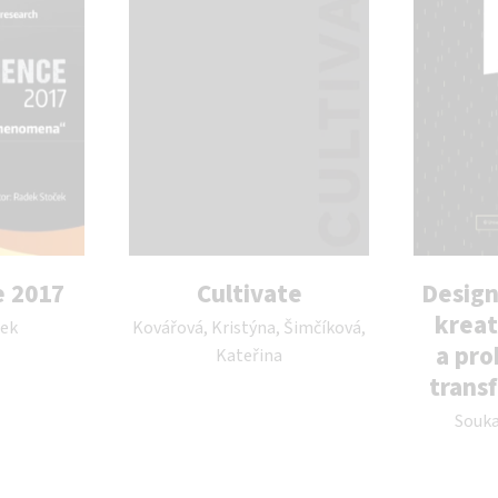
 2017
Cultivate
Design
Autor publikace:
kreat
dek
Kovářová, Kristýna, Šimčíková,
a pro
Kateřina
trans
Autor pub
Souka