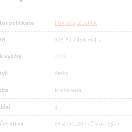
tor publikace
Pokluda, Zdeněk
BN
978-80-7454-564-1
k vydání
2005
zyk
český
zba
brožovaná
dání
1.
čet stran
54 stran, 20 nečíslovaných