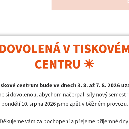
DOVOLENÁ V TISKOVÉ
blikace přibližuje historii vzdělávání a výzkumu ve Zl
ožstvím černobílých i barevných fotografií, které te
CENTRU ☀
í.
iskové centrum bude ve dnech 3. 8. až 7. 8. 2026 u
orech
e si dovolenou, abychom načerpali síly nový semest
pondělí 10. srpna 2026 jsme zpět v běžném provozu.
ěk Pokluda (
profesní informace
na webových stránká
Děkujeme vám za pochopení a přejeme příjemné dny