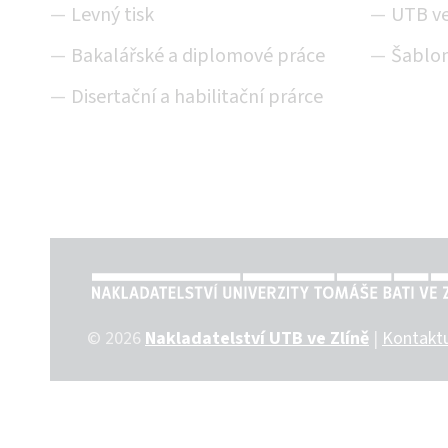
Levný tisk
UTB ve
Bakalářské a diplomové práce
Šablon
Disertační a habilitační prárce
NAKLADATELSTVÍ UTB VE ZLÍN
© 2026
Nakladatelství UTB ve Zlíně
|
Kontaktu