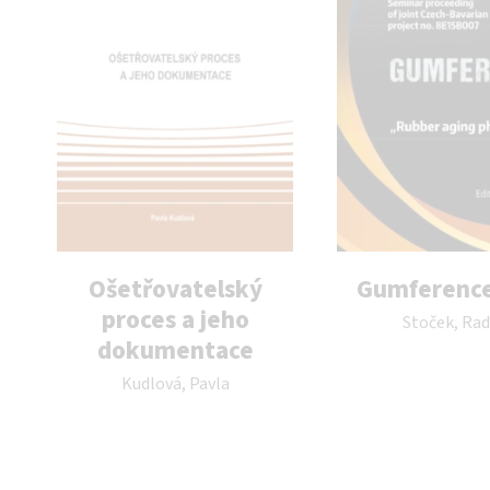
Ošetřovatelský
Gumference
Autor publikace:
proces a jeho
Stoček, Ra
dokumentace
Autor publikace:
Kudlová, Pavla