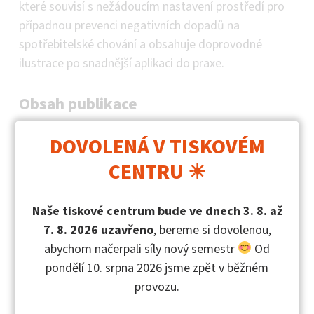
které souvisí s nežádoucím nastavení prostředí pro
případnou prevenci negativních dopadů na
spotřebitelské chování a obsahuje doprovodné
ilustrace po snadnější aplikaci do praxe.
Obsah publikace
Obsah publikace
Architektura výběru zdravějšího
DOVOLENÁ V TISKOVÉM
zítřka
CENTRU ☀
O autorech
Naše tiskové centrum bude ve dnech 3. 8. až
7. 8. 2026 uzavřeno
, bereme si dovolenou,
Denisa Karolyová
abychom načerpali síly nový semestr
Od
pondělí 10. srpna 2026 jsme zpět v běžném
doc. Ing. Zuzana Dohnalová, Ph.D. (
profesní
provozu.
informace
na webových stránkách UTB ve Zlíně)