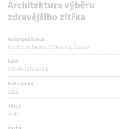
Architektura výběru
zdravějšího zítřka
Autor publikace
Karolyová, Denisa
,
Dohnalová, Zuzana
ISBN
978-80-7678-149-8
Rok vydání
2023
Jazyk
český
Vazba