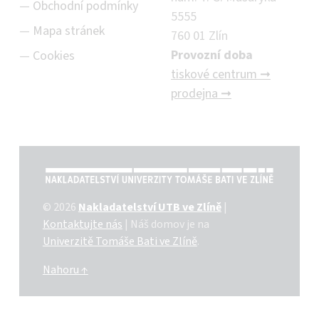
Obchodní podmínky
5555
Mapa stránek
760 01 Zlín
Provozní doba
Cookies
tiskové centrum ➞
prodejna ➞
NAKLADATELSTVÍ UTB VE ZLÍNĚ
© 2026
Nakladatelství UTB ve Zlíně
|
Kontaktujte nás
|
Náš domov je na
Univerzitě Tomáše Bati ve Zlíně
.
Nahoru ↑