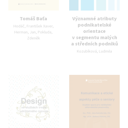
Tomáš Baťa
Významné atributy
Autor publikace:
podnikatelské
Hodáč, František Xaver,
orientace
Herman, Jan, Pokluda,
v segmentu malých
Zdeněk
a středních podniků
Autor publikace:
Kozubíková, Ludmila