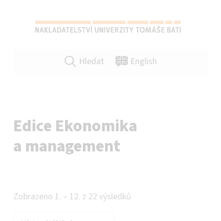
NAKLADATELSTVÍ UTB VE ZLÍNĚ
SPRÁVNÁ VOLBA PRO VAŠE PUBLIKACE A TISKOVINY VŠEHO DRUHU!
Hledat
English
Edice Ekonomika
a management
Zobrazeno 1. – 12. z 22 výsledků