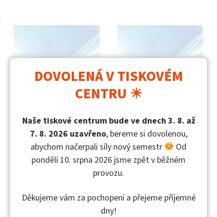
DOVOLENÁ V TISKOVÉM
CENTRU ☀
Naše tiskové centrum bude ve dnech 3. 8. až
7. 8. 2026 uzavřeno
, bereme si dovolenou,
abychom načerpali síly nový semestr
Od
pondělí 10. srpna 2026 jsme zpět v běžném
DOKBAT 2023
DOKBAT 2024
Autor publikace:
Autor publikace:
provozu.
Fafílek, Michael
Fafílek, Michael
Děkujeme vám za pochopení a přejeme příjemné
dny!