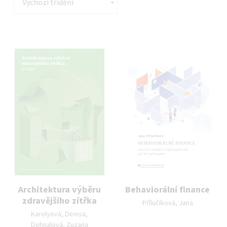
List of products
Architektura výběru
Behaviorální finance
Autor publikace:
zdravějšího zítřka
Přílučíková, Jana
Autor publikace:
Karolyová, Denisa,
Dohnalová, Zuzana