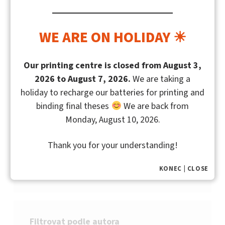
Zobrazeno 1. – 12. z 22 výsledků
WE ARE ON HOLIDAY ☀
Our printing centre is closed from August 3,
2026 to August 7, 2026.
We are taking a
DALŠÍ STRANA
holiday to recharge our batteries for printing and
»
binding final theses
We are back from
Monday, August 10, 2026.
Thank you for your understanding!
Hledat:
HLEDAT
KONEC | CLOSE
Filtrovat podle autora