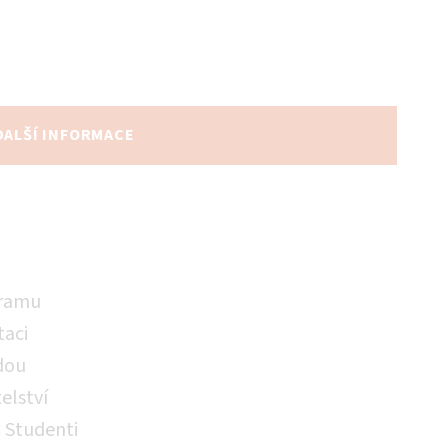
DALŠÍ INFORMACE
gramu
taci
odou
elství
. Studenti