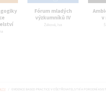
agogiky
Fórum mladých
Ambi
ce
výzkumníků IV
v
Autor publikace:
Au
elství
Žáková, Iva
Š
na
KTY
/
EVIDENCE BASED PRACTICE V OŠETŘOVATELSTVÍ A PORODNÍ ASIS