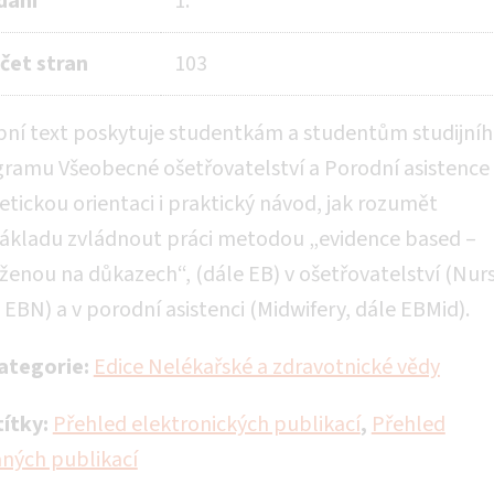
dání
1.
čet stran
103
ní text poskytuje studentkám a studentům studijní
ramu Všeobecné ošetřovatelství a Porodní asistence
etickou orientaci i praktický návod, jak rozumět
základu zvládnout práci metodou „evidence based –
ženou na důkazech“, (dále EB) v ošetřovatelství (Nurs
 EBN) a v porodní asistenci (Midwifery, dále EBMid).
ategorie:
Edice Nelékařské a zdravotnické vědy
títky:
Přehled elektronických publikací
,
Přehled
ných publikací