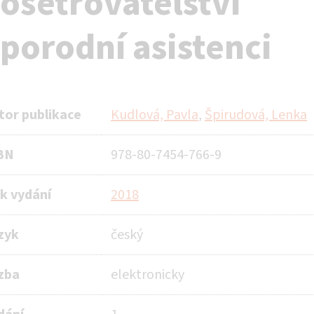
 ošetřovatelství
 porodní asistenci
tor publikace
Kudlová, Pavla
,
Špirudová, Lenka
BN
978-80-7454-766-9
k vydání
2018
zyk
český
zba
elektronicky