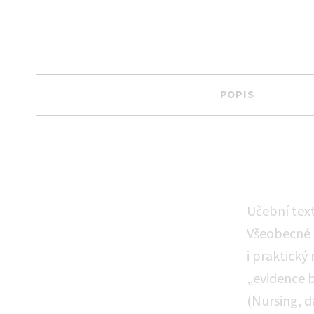
POPIS
Popis
Učební tex
Všeobecné o
i praktický
„evidence b
(Nursing, d