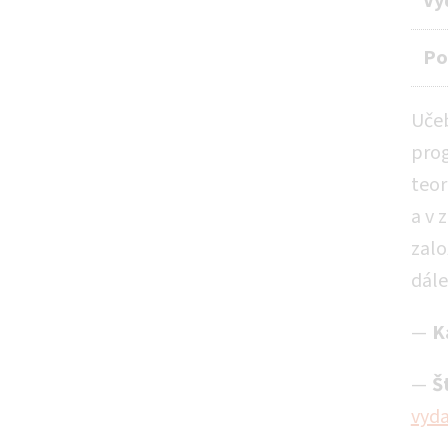
Vy
Po
Učeb
prog
teor
a v 
zalo
dále
K
Š
vyda