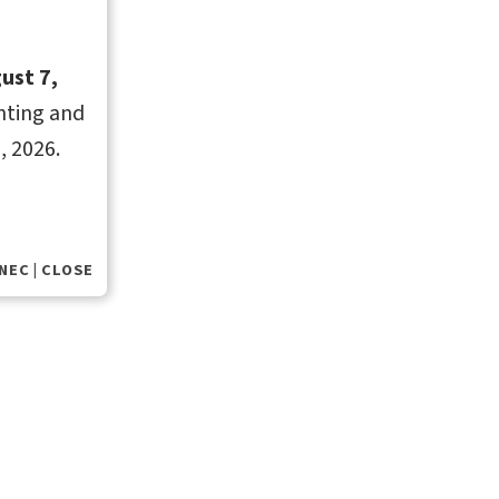
ust 7,
inting and
, 2026.
ových
NEC | CLOSE