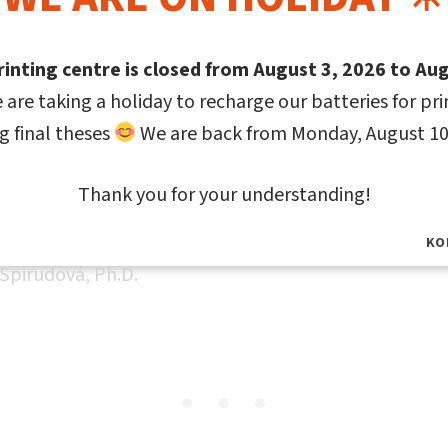
rinting centre is closed from August 3, 2026 to Aug
 are taking a holiday to recharge our batteries for pr
orech
g final theses
We are back from Monday, August 10
Pavla Kudlová, Ph.D. MBA (
profesní informace
na web
Thank you for your understanding!
TB ve Zlíně)​
KO
Špirudová, Ph.D.