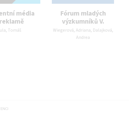
entní média
Fórum mladých
 reklamě
výzkumníků V.
tor publikace:
Autor publikace:
ula, Tomáš
Wiegerová, Adriana, Dalajková,
Andrea
TENCI