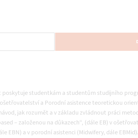
t poskytuje studentkám a studentům studijního pro
šetřovatelství a Porodní asistence teoretickou orien
 návod, jak rozumět a v základu zvládnout práci met
ased – založenou na důkazech“, (dále EB) v ošetřovat
ále EBN) a v porodní asistenci (Midwifery, dále EBMid)