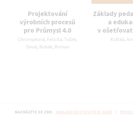
Projektování
Základy ped
výrobních procesů
a eduka
pro Průmysl 4.0
v ošetřovat
Autor publikace:
Autor publikace:
Chromjaková, Felicita, Tuček,
Krátká, An
David, Bobák, Roman
NACHÁZÍTE SE ZDE:
NAKLADATELSTVÍ UTB VE ZLÍNĚ
/
PRODU