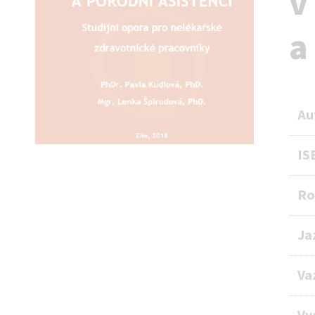
v
a
Au
IS
Ro
Ja
Va