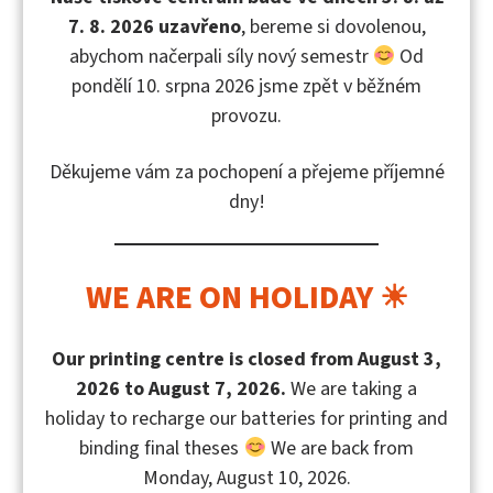
pravidelně účastní jak domácích, tak i zahraničních
7. 8. 2026 uzavřeno
, bereme si dovolenou,
konferencí, workshopů a symposií se zaměřením na
abychom načerpali síly nový semestr
Od
problematiku CBRN. Pro úplnost je možné dodat, že
pondělí 10. srpna 2026 jsme zpět v běžném
zveřejněný materiál byl zpracován pouze na základě
provozu.
otevřených informačních zdrojů. Přitom je nutno
přiznat, že nejcennější informace o odborné oblasti
Děkujeme vám za pochopení a přejeme příjemné
CBRN jsou publikovány především ve zpravodajských
dny!
bezpečnostních studiích, analýzách a rozborech. Za
účelem větší přehlednosti a názornosti je publikace
doplněna bohatou přílohovou částí, kde jsou mimo
WE ARE ON HOLIDAY ☀
jiné uvedeny i rozsáhlé případové studie zneužití
sarinu v japonském Matsumoto (1994) a v tokijském
Our printing centre is closed from August 3,
metru (Tokio 1995).
2026 to August 7, 2026.
We are taking a
holiday to recharge our batteries for printing and
O autorech
binding final theses
We are back from
Monday, August 10, 2026.