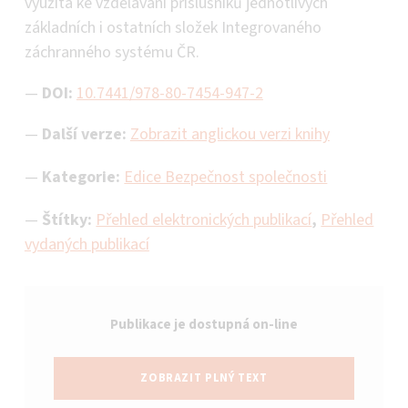
využita ke vzdělávání příslušníků jednotlivých
základních i ostatních složek Integrovaného
záchranného systému ČR.
—
DOI:
10.7441/978-80-7454-947-2
—
Další verze:
Zobrazit anglickou verzi knihy
Kategorie:
Edice Bezpečnost společnosti
Štítky:
Přehled elektronických publikací
,
Přehled
vydaných publikací
Publikace je dostupná on-line
ZOBRAZIT PLNÝ TEXT