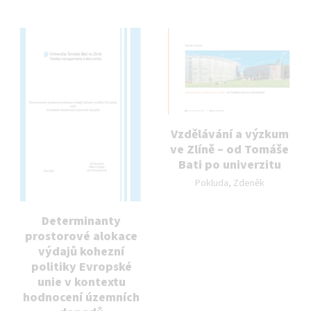
Vzdělávání a výzkum
ve Zlíně – od Tomáše
Bati po univerzitu
Autor publikace:
Pokluda, Zdeněk
Determinanty
prostorové alokace
výdajů kohezní
politiky Evropské
unie v kontextu
hodnocení územních