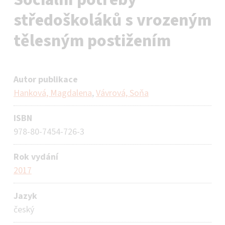
středoškoláků s vrozeným
tělesným postižením
Autor publikace
Hanková, Magdalena
,
Vávrová, Soňa
ISBN
978-80-7454-726-3
Rok vydání
2017
Jazyk
český