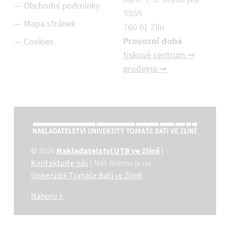
Obchodní podmínky
5555
Mapa stránek
760 01 Zlín
Provozní doba
Cookies
tiskové centrum ➞
prodejna ➞
NAKLADATELSTVÍ UTB VE ZLÍNĚ
© 2026
Nakladatelství UTB ve Zlíně
|
Kontaktujte nás
|
Náš domov je na
Univerzitě Tomáše Bati ve Zlíně
.
Nahoru ↑