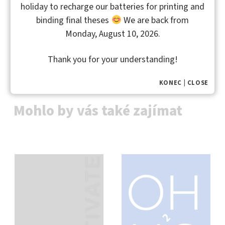
prof. Mgr. Soňa Kalenda Vávrová, Ph.D. (
profesní
holiday to recharge our batteries for printing and
informace
na webových stránkách UTB ve Zlíně)​
binding final theses
We are back from
Monday, August 10, 2026.
Thank you for your understanding!
KONEC | CLOSE
Mohlo by vás také zajímat