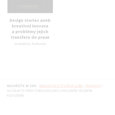
Design stories aneb
kreativní inovace
a problémy jejich
transferu do praxe
Autor publikace:
Soukalová, Radomila
NACHÁZÍTE SE ZDE:
NAKLADATELSTVÍ UTB VE ZLÍNĚ
/
PRODUKTY
/
SOCIÁLNÍ POTŘEBY STŘEDOŠKOLÁKŮ S VROZENÝM TĚLESNÝM
POSTIŽENÍM