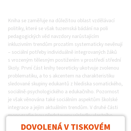
Popis
Kniha se zaměřuje na důležitou oblast vzdělávací
politiky, které se však tuzemská bádání na poli
pedagogických věd navzdory narůstajícím
inkluzivním trendům prozatím systematicky nevěnují
– sociální potřeby individuálně integrovaných žáků
s vrozeným tělesným postižením v prostředí střední
školy. První část knihy teoreticky ukotvuje zvolenou
problematiku, a to s akcentem na charakteristiku
sledované skupiny edukantů z hlediska somatického,
sociálně-psychologického a edukačního. Pozornost
je však věnována také sociálním aspektům školské
integrace a jejím aktuálním trendům. V druhé části
monografie jsou představeny výsledky vlastního
kvalitativního výzkumu, jehož záměrem bylo rozkrýt
DOVOLENÁ V TISKOVÉM