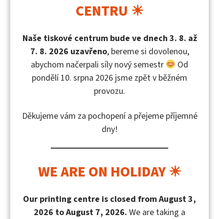
za využití postupů situační analýzy, jak deset
CENTRU ☀
absolventů s vrozeným tělesným postižením
(dětskou mozkovou obrnou či spinální svalovou
Naše tiskové centrum bude ve dnech 3. 8. až
atrofií) vnímalo v průběhu docházky na střední školu
7. 8. 2026 uzavřeno
, bereme si dovolenou,
klíčové elementy participující v situaci naplňování
abychom načerpali síly nový semestr
Od
jejich sociální potřeb.
pondělí 10. srpna 2026 jsme zpět v běžném
provozu.
Obsah publikace
Děkujeme vám za pochopení a přejeme příjemné
Obsah publikace
Sociální potřeby středoškoláků
dny!
s vrozeným tělesným postižením
O autorech
WE ARE ON HOLIDAY ☀
Mgr. Magdalena Hanková, Ph.D. (
profesní
Our printing centre is closed from August 3,
informace
na webových stránkách UTB ve Zlíně)​
2026 to August 7, 2026.
We are taking a