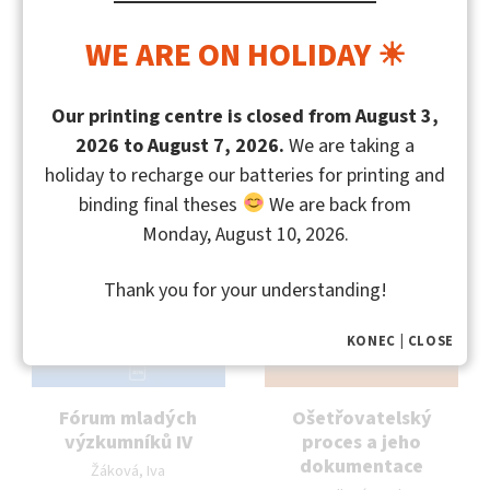
Mohlo by vás také zajímat
WE ARE ON HOLIDAY ☀
Our printing centre is closed from August 3,
2026 to August 7, 2026.
We are taking a
holiday to recharge our batteries for printing and
binding final theses
We are back from
Monday, August 10, 2026.
Thank you for your understanding!
KONEC | CLOSE
Fórum mladých
Ošetřovatelský
výzkumníků IV
proces a jeho
Autor publikace:
dokumentace
Žáková, Iva
Autor publikace: