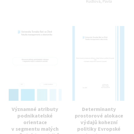
Kudlová, Pavla
Významné atributy
Determinanty
podnikatelské
prostorové alokace
orientace
výdajů kohezní
v segmentu malých
politiky Evropské