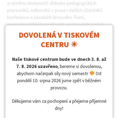
a výměnu zkušeností vědecko-pedagogických
pracovníků, odborníků z praxe i dalších účastníků
konference o zásadách krizového řízení,
environmentální bezpečnosti, analýzy rizik a jejich
řízení na úrovni kraje, obce s rozšířenou působností,
DOVOLENÁ V TISKOVÉM
podniku nebo zařízení.
CENTRU ☀
O autorech
Naše tiskové centrum bude ve dnech 3. 8. až
7. 8. 2026 uzavřeno
, bereme si dovolenou,
Ing. et Ing. Jiří Konečný, Ph.D. (
profesní informace
na
abychom načerpali síly nový semestr
Od
webových stránkách UTB ve Zlíně)
pondělí 10. srpna 2026 jsme zpět v běžném
provozu.
Děkujeme vám za pochopení a přejeme příjemné
dny!