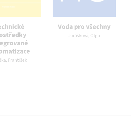
echnické
Voda pro všechny
Autor publikace:
ostředky
Jurášková, Olga
tegrované
omatizace
publikace:
ška, František