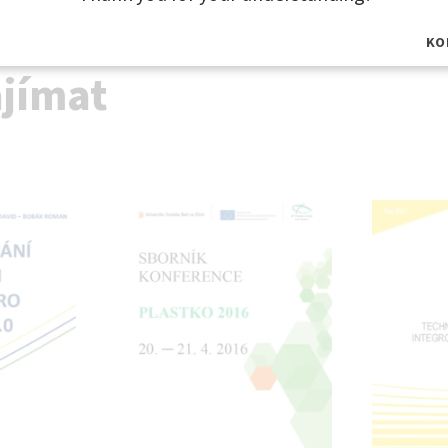
KO
ajímat