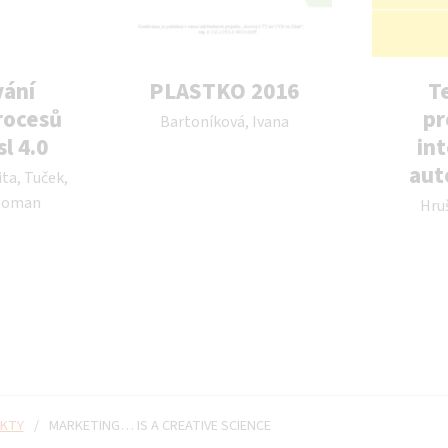
vání
PLASTKO 2016
T
Autor publikace:
rocesů
pr
Bartoníková, Ivana
l 4.0
in
aut
ta, Tuček,
Autor 
 Roman
Hru
KTY
/
MARKETING… IS A CREATIVE SCIENCE