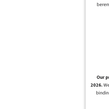
berem
Obsah
Obsah pub
O aut
Ing. Radomi
Our p
UTB ve Zlín
2026.
We
bindin