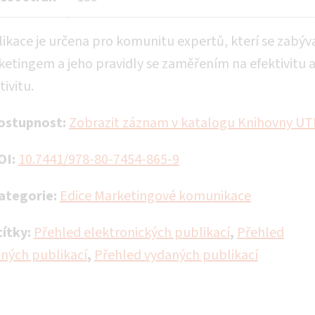
ikace je určena pro komunitu expertů, kterí se zabýva
etingem a jeho pravidly se zaměřením na efektivitu 
tivitu.
ostupnost:
Zobrazit záznam v katalogu Knihovny UT
OI:
10.7441/978-80-7454-865-9
ategorie:
Edice Marketingové komunikace
títky:
Přehled elektronických publikací
,
Přehled
ěných publikací
,
Přehled vydaných publikací