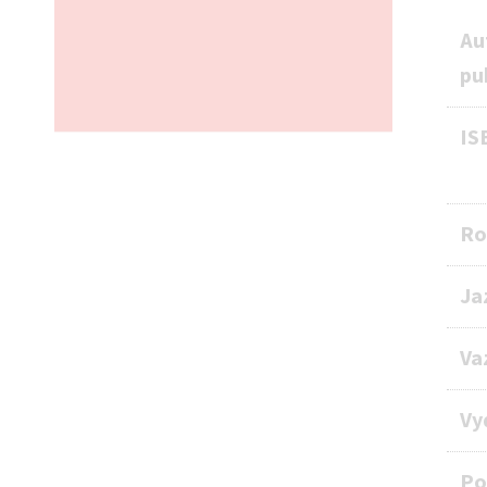
Au
pu
IS
Ro
Ja
Va
Vy
Po