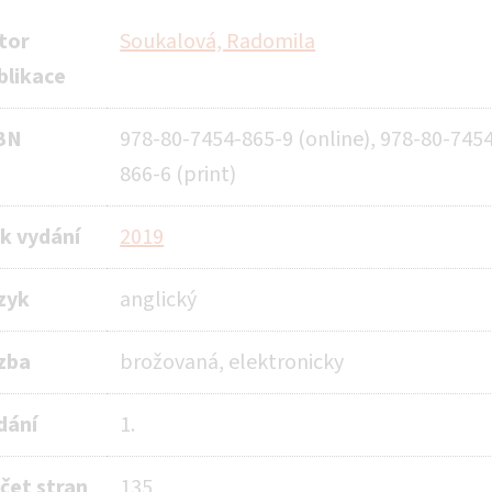
tor
Soukalová, Radomila
blikace
BN
978-80-7454-865-9 (online), 978-80-745
866-6 (print)
k vydání
2019
zyk
anglický
zba
brožovaná, elektronicky
dání
1.
čet stran
135