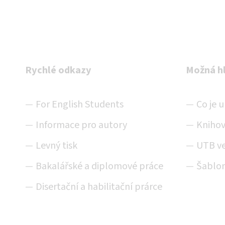
Rychlé odkazy
Možná h
For English Students
Co je 
Informace pro autory
Knihov
Levný tisk
UTB ve
Bakalářské a diplomové práce
Šablon
Disertační a habilitační prárce