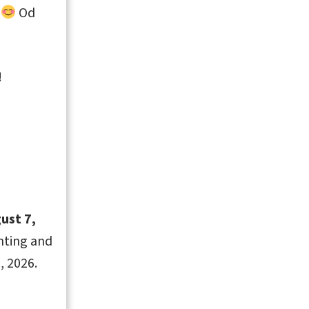
r
Od
!
 stránkách
ust 7,
inting and
, 2026.