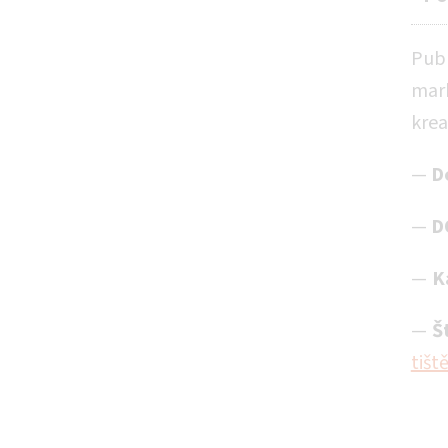
Publ
mark
krea
—
D
—
D
K
Š
tišt