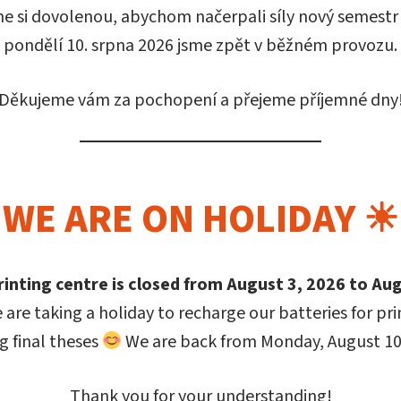
e si dovolenou, abychom načerpali síly nový semest
 publikace
pondělí 10. srpna 2026 jsme zpět v běžném provozu.
Děkujeme vám za pochopení a přejeme příjemné dny
likace
Marketing… is a creative science
orech
WE ARE ON HOLIDAY ☀
la Soukalová, Ph.D. (
profesní infromace
na webových
rinting centre is closed from August 3, 2026 to Aug
ě)
 are taking a holiday to recharge our batteries for pr
g final theses
We are back from Monday, August 10
Thank you for your understanding!