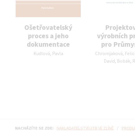
Ošetřovatelský
Projekto
proces a jeho
výrobních p
dokumentace
pro Průmys
Autor publikace:
Autor publikace:
Kudlová, Pavla
Chromjaková, Felici
David, Bobák,
NACHÁZÍTE SE ZDE:
NAKLADATELSTVÍ UTB VE ZLÍNĚ
/
PRODU