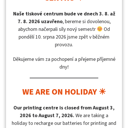
Naše tiskové centrum bude ve dnech 3. 8. až
7. 8. 2026 uzavřeno
, bereme si dovolenou,
Filtrovat podle jazyku
abychom načerpali síly nový semestr
Od
pondělí 10. srpna 2026 jsme zpět v běžném
anglický
(7)
provozu.
český
(9)
Děkujeme vám za pochopení a přejeme příjemné
dny!
Edice UTB
WE ARE ON HOLIDAY ☀
Fakulta humanitních studií
(42)
Our printing centre is closed from August 3,
2026 to August 7, 2026.
We are taking a
Edice Filologie
(4)
holiday to recharge our batteries for printing and