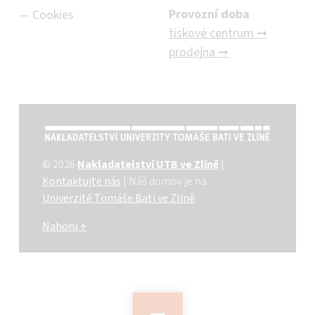
Provozní doba
Cookies
tiskové centrum ➞
prodejna ➞
NAKLADATELSTVÍ UTB VE ZLÍNĚ
© 2026
Nakladatelství UTB ve Zlíně
|
Kontaktujte nás
|
Náš domov je na
Univerzitě Tomáše Bati ve Zlíně
.
Nahoru ↑