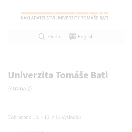
NAKLADATELSTVÍ UTB VE ZLÍNĚ
SPRÁVNÁ VOLBA PRO VAŠE PUBLIKACE A TISKOVINY VŠEHO DRUHU!
Hledat
English
Univerzita Tomáše Bati
(strana 2)
Zobrazeno 13. – 13. z 13 výsledků