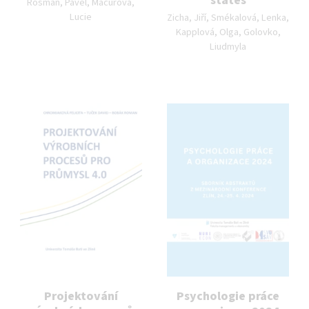
states
Rosman, Pavel, Macurová,
Autor publikace:
Lucie
Zicha, Jiří, Smékalová, Lenka,
Kapplová, Olga, Golovko,
Liudmyla
Projektování
Psychologie práce