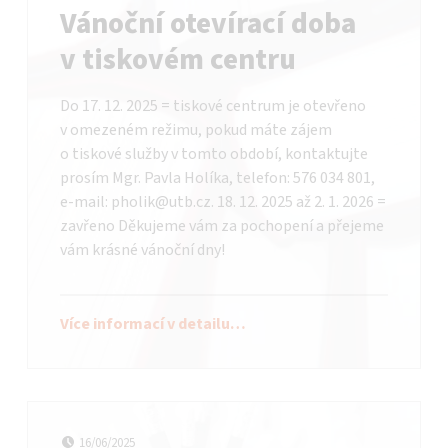
Vánoční otevírací doba
v tiskovém centru
Do 17. 12. 2025 = tiskové centrum je otevřeno
v omezeném režimu, pokud máte zájem
o tiskové služby v tomto období, kontaktujte
prosím Mgr. Pavla Holíka, telefon: 576 034 801,
e-mail: pholik@utb.cz. 18. 12. 2025 až 2. 1. 2026 =
zavřeno Děkujeme vám za pochopení a přejeme
vám krásné vánoční dny!
Více informací v detailu…
Datum publikování
Autor:
bataadmin
16/06/2025