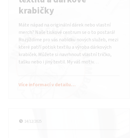
krabičky
Máte nápad na originální dárek nebo vlastní
merch? Naše tiskové centrum se o to postará!
Rozjíždíme pro vás nabídku nových služeb, mezi
které patří potisk textilu a výroba dárkových
krabiček. Můžete si navrhnout vlastní tričko,
tašku nebo i jiný textil. My váš motiv…
Více informací v detailu…
Datum publikování
Autor:
bataadmin
14/12/2025