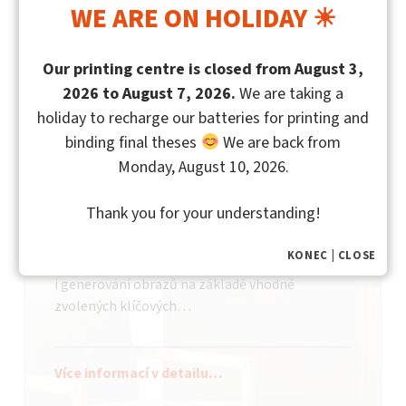
WE ARE ON HOLIDAY ☀
Netradiční zpracování
Our printing centre is closed from August 3,
fotografií v našem
2026 to August 7, 2026.
We are taking a
nakladatelství
holiday to recharge our batteries for printing and
binding final theses
We are back from
Přemýšlíte nad nějakým neobvyklým
Monday, August 10, 2026.
zpracováním svých fotografií? Naše tiskové
centrum vám s tím pomůže a společně
Thank you for your understanding!
s umělou inteligencí vytvoříte originální díla!
Umělá inteligence je dnes skloňována ve všech
KONEC | CLOSE
médiích, její užití je nesmírně široké a zahrnuje
i generování obrazů na základě vhodně
zvolených klíčových…
Více informací v detailu…