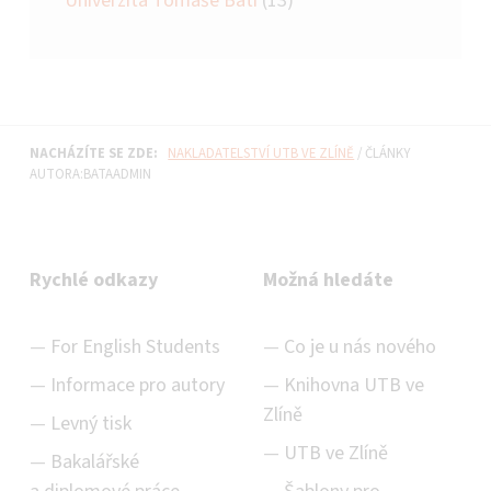
Univerzita Tomáše Bati
(13)
NACHÁZÍTE SE ZDE:
NAKLADATELSTVÍ UTB VE ZLÍNĚ
/
ČLÁNKY
AUTORA:BATAADMIN
Rychlé odkazy
Možná hledáte
For English Students
Co je u nás nového
Informace pro autory
Knihovna UTB ve
Zlíně
Levný tisk
UTB ve Zlíně
Bakalářské