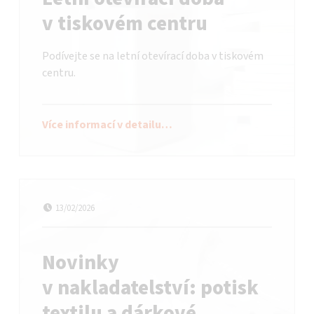
v tiskovém centru
Podívejte se na letní otevírací doba v tiskovém
centru.
Více informací v detailu…
Datum publikování
Autor:
bataadmin
13/02/2026
Novinky
v nakladatelství: potisk
textilu a dárkové