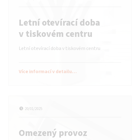
Letní otevírací doba
v tiskovém centru
Letní otevírací doba v tiskovém centru
Více informací v detailu…
Datum publikování
Autor:
bataadmin
20/01/2025
Omezený provoz