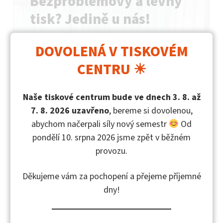
Bezproblémový a levný
tisk? Jedině u nás!
Levný, spolehlivý a bezproblémový tisk?
DOVOLENÁ V TISKOVÉM
V našem tiskovém centru se toho opravdu bát
CENTRU ☀
nemusíte! Chcete tisknout opravdu levně?
Levněji než v knihovně nebo někde jinde ve
městě? Potřebujete vytisknout skripta, která
Naše tiskové centrum bude ve dnech 3. 8. až
doporučují vyučující na svých hodinách
7. 8. 2026 uzavřeno
, bereme si dovolenou,
a nechcete za ně platit majlant? Levný tisk…
abychom načerpali síly nový semestr
Od
pondělí 10. srpna 2026 jsme zpět v běžném
provozu.
Více informací v detailu…
Děkujeme vám za pochopení a přejeme příjemné
dny!
Datum publikování
Autor:
bataadmin
17/09/2024