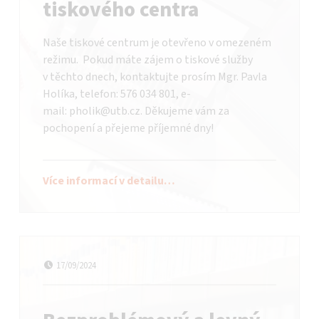
tiskového centra
Naše tiskové centrum je otevřeno v omezeném
režimu. Pokud máte zájem o tiskové služby
v těchto dnech, kontaktujte prosím Mgr. Pavla
Holíka, telefon: 576 034 801, e-
mail: pholik@utb.cz. Děkujeme vám za
pochopení a přejeme příjemné dny!
Více informací v detailu…
Datum publikování
Autor:
bataadmin
17/09/2024